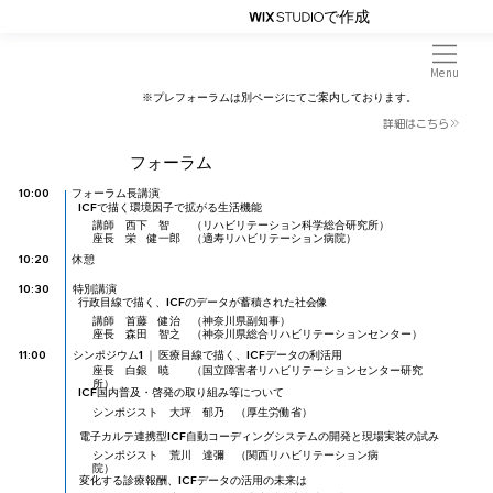
で作成
Menu
※プレフォーラムは別ページにてご案内しております。
詳細はこちら
​フォーラム
​フォーラム長講演
​10:00
ICFで描く環境因子で拡がる生活機能​
講師 西下 智 （リハビリテーション科学総合研究所）
座長 栄 健一郎 （適寿リハビリテーション病院）
​10:20
​休憩
​10:30
特別講演
行政目線で描く、ICFのデータが蓄積された社会像
講師 首藤 健治 （神奈川県副知事）
座長 森田 智之 （神奈川県総合リハビリテーションセンター）
​シンポジウム1 ｜ ​医療目線で描く、ICFデータの利活用
​11:00
座長 白銀 暁 （国立障害者リハビリテーションセンター研究
所）
ICF国内普及・啓発の取り組み等について
シンポジスト 大坪 郁乃 （厚生労働省）
電子カルテ連携型ICF自動コーディングシステムの開発と現場実装の試み
シンポジスト 荒川 達彌 （関西リハビリテーション病
院）
変化する診療報酬、ICFデータの活用の未来は