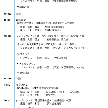
シンポジスト 穴田 周吾 （東京科学大学大学院）
​‣‣ 総合討論
​12:00
​休憩
​12:30
​教育講演1​
国際目線で描く、ICFの重点項目の変遷と近年の動向
講師 向野 雅彦 (北海道大学病院）
座長 及川 惠美子 (日本ICF協会）
​13:00
​シンポジウム2｜介護と福祉目線で描く、ICFと社会のつながり​
座長 大垣 昌之 （社会医療法人愛仁会）
全人的に捉えるICFを通して考える「活動」と「参加」
シンポジスト 後藤 伸介 （やわたメディカルセンター）
LIFEとICF
シンポジスト 松岡 見咲 （厚生労働省）
ICFとまちづくり
シンポジスト 井手 一茂 （千葉大学予防医学センター）
​‣‣ 総合討論
​14:00
​休憩
​教育講演2​
​14:10
SDMが描く、ICFと意思決定の関わり
講師 尾川 達也 (西大和リハビリテーション病院）
座長 石垣 智也 (畿央大学）
​14:40
シンポジウム３｜環境因子が描く、生活機能の拡張
座長 徳田 和宏 （阪和記念病院）