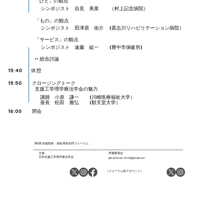
「ひと」の観点
シンポジスト 自見 美菜 （村上記念病院）
「もの」の観点
シンポジスト 田津原 佑介 (貴志川リハビリテーション病院）
「サービス」の観点
シンポジスト 遠藤 紘一 (豊中市保健所)
​‣‣ 総合討論
​15:40
​休憩
​15:50
​クロージングトーク​
支援工学理学療法学会の魅力
講師 小原 謙一 (川崎医療福祉大学）
座長 松田 雅弘 (順天堂大学）
​16:00
​閉会​
​第5回 先端技術・福祉用具合同フォーラム
​準備委員会
​主催
​日本支援工学理学療法学会
jptsat.forum.2026@gmail.com
(フォーラム長アカウント)